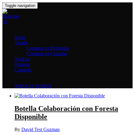
Toggle navigation
Inicio
Tienda
Comprar en Península
Comprar en Canarias
Noticias
Historia
Contacto
Search for products
Botella Colaboración con Foresta
Disponible
By
David Test Guzman