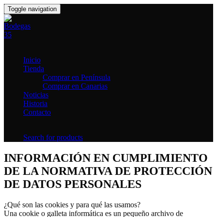
Toggle navigation
Inicio
Tienda
Comprar en Península
Comprar en Canarias
Noticias
Historia
Contacto
Search for products
INFORMACIÓN EN CUMPLIMIENTO
DE LA NORMATIVA DE PROTECCIÓN
DE DATOS PERSONALES
¿Qué son las cookies y para qué las usamos?
Una cookie o galleta informática es un pequeño archivo de