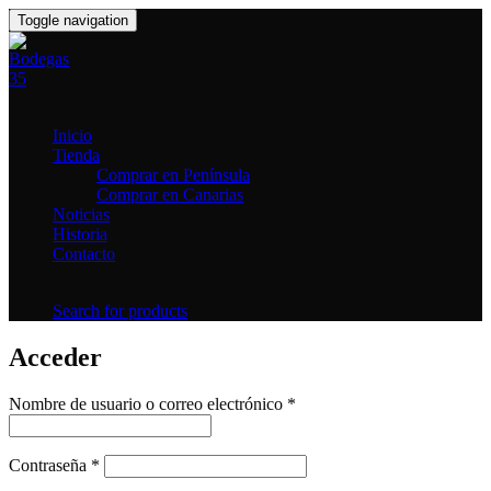
Toggle navigation
Inicio
Tienda
Comprar en Península
Comprar en Canarias
Noticias
Historia
Contacto
Search for products
Acceder
Obligatorio
Nombre de usuario o correo electrónico
*
Obligatorio
Contraseña
*